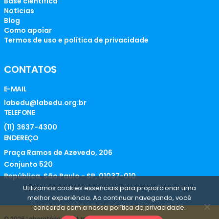
Base científica
Notícias
Blog
Como apoiar
Termos de uso e política de privacidade
CONTATOS
E-MAIL
labedu@labedu.org.br
TELEFONE
(11) 3637-4300
ENDEREÇO
Praça Ramos de Azevedo, 206
Conjunto 520
República, São Paulo - SP, 01037-010
Utilizamos cookies essenciais para proporcionar uma
melhor experiência. Ao continuar navegando, você
concorda com a nossa política de privacidade.
© 2026 Laboratório de Educação