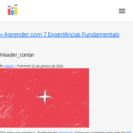
Toggle
«
Aprender com 7 Experiências Fundamentais
Header_contar
By
inketa
|
Published
22 de janeiro de 2020
This entry was posted in . Bookmark the
permalink
. Follow any comments here with the
RSS