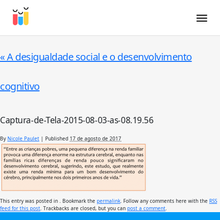
Toggle
«
A desigualdade social e o desenvolvimento
cognitivo
Captura-de-Tela-2015-08-03-as-08.19.56
By
Nicole Paulet
|
Published
17 de agosto de 2017
This entry was posted in . Bookmark the
permalink
. Follow any comments here with the
RSS
feed for this post
. Trackbacks are closed, but you can
post a comment
.