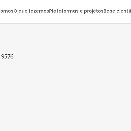
somos
O que fazemos
Plataformas e projetos
Base cientí
19576