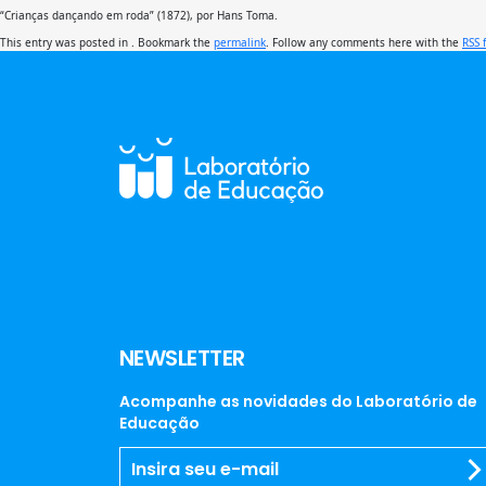
“Crianças dançando em roda” (1872), por Hans Toma.
This entry was posted in . Bookmark the
permalink
. Follow any comments here with the
RSS 
NEWSLETTER
Acompanhe as novidades do Laboratório de
Educação