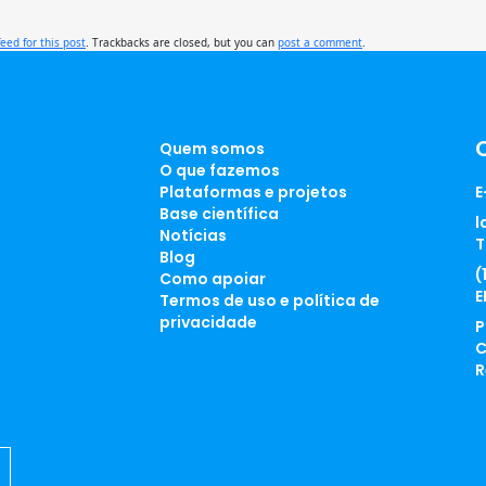
feed for this post
. Trackbacks are closed, but you can
post a comment
.
Quem somos
O que fazemos
Plataformas e projetos
E
Base científica
l
Notícias
T
Blog
(
Como apoiar
E
Termos de uso e política de
privacidade
P
C
R