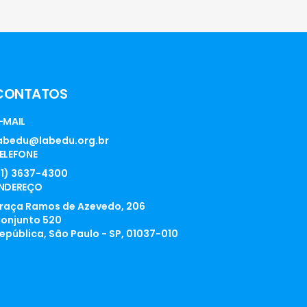
CONTATOS
-MAIL
abedu@labedu.org.br
ELEFONE
11) 3637-4300
NDEREÇO
raça Ramos de Azevedo, 206
onjunto 520
epública, São Paulo - SP, 01037-010