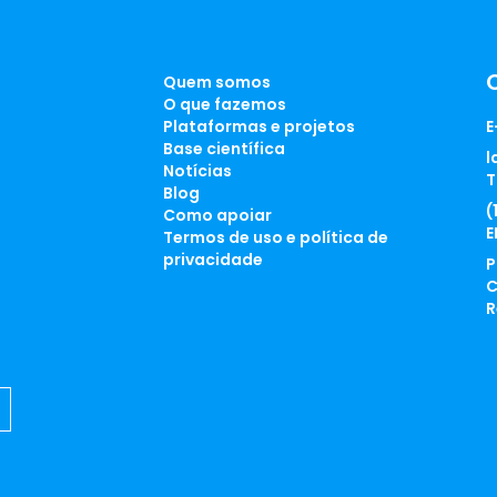
Quem somos
O que fazemos
Plataformas e projetos
E
Base científica
l
Notícias
T
Blog
(
Como apoiar
E
Termos de uso e política de
privacidade
P
C
R