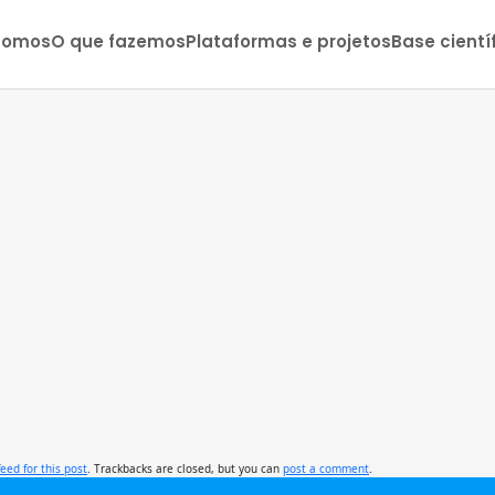
somos
O que fazemos
Plataformas e projetos
Base cientí
feed for this post
. Trackbacks are closed, but you can
post a comment
.