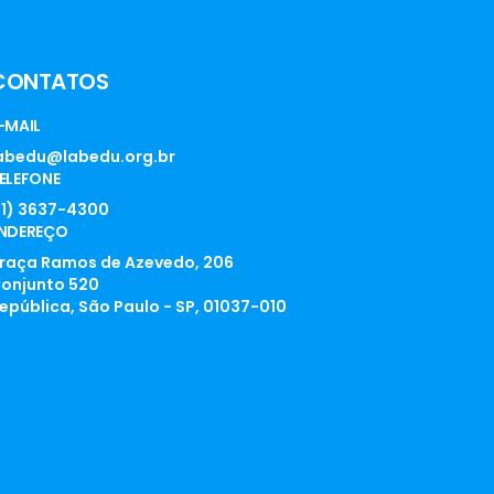
CONTATOS
-MAIL
abedu@labedu.org.br
ELEFONE
11) 3637-4300
NDEREÇO
raça Ramos de Azevedo, 206
onjunto 520
epública, São Paulo - SP, 01037-010