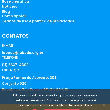
Base científica
Notícias
Blog
Como apoiar
Termos de uso e política de privacidade
CONTATOS
E-MAIL
labedu@labedu.org.br
TELEFONE
(11) 3637-4300
ENDEREÇO
Praça Ramos de Azevedo, 206
Conjunto 520
República, São Paulo - SP, 01037-010
Utilizamos cookies essenciais para proporcionar uma
melhor experiência. Ao continuar navegando, você
concorda com a nossa política de privacidade.