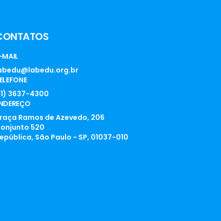
CONTATOS
-MAIL
abedu@labedu.org.br
ELEFONE
11) 3637-4300
NDEREÇO
raça Ramos de Azevedo, 206
onjunto 520
epública, São Paulo - SP, 01037-010