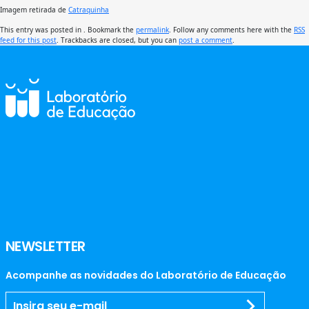
Imagem retirada de
Catraquinha
This entry was posted in . Bookmark the
permalink
. Follow any comments here with the
RSS
feed for this post
. Trackbacks are closed, but you can
post a comment
.
NEWSLETTER
Acompanhe as novidades do Laboratório de Educação