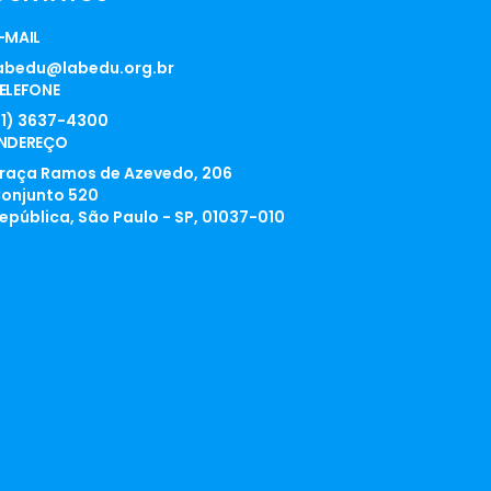
-MAIL
abedu@labedu.org.br
ELEFONE
11) 3637-4300
NDEREÇO
raça Ramos de Azevedo, 206
onjunto 520
epública, São Paulo - SP, 01037-010