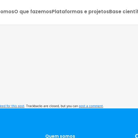
somos
O que fazemos
Plataformas e projetos
Base cientí
feed for this post
. Trackbacks are closed, but you can
post a comment
.
Quem somos