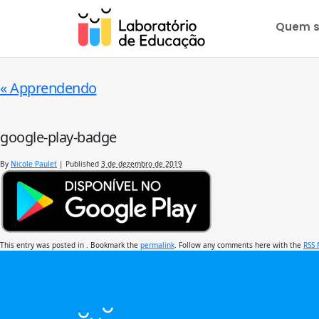
Quem 
«
Apprendendo
google-play-badge
By
Nicole Paulet
|
Published
3 de dezembro de 2019
This entry was posted in . Bookmark the
permalink
. Follow any comments here with the
RSS 