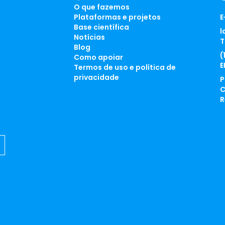
O que fazemos
Plataformas e projetos
E
Base científica
l
Notícias
T
Blog
(
Como apoiar
E
Termos de uso e política de
privacidade
P
C
R