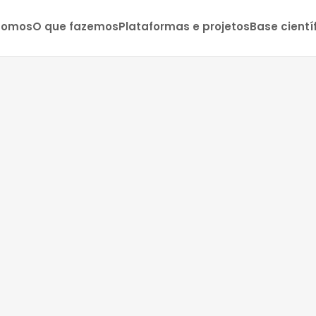
somos
O que fazemos
Plataformas e projetos
Base cientí