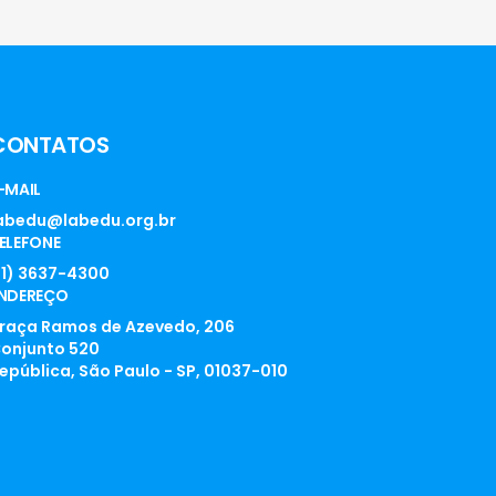
CONTATOS
-MAIL
abedu@labedu.org.br
ELEFONE
11) 3637-4300
NDEREÇO
raça Ramos de Azevedo, 206
onjunto 520
epública, São Paulo - SP, 01037-010