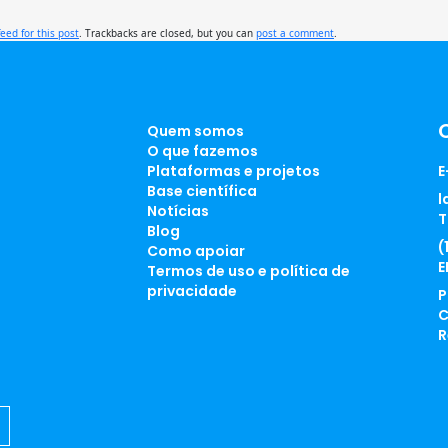
feed for this post
. Trackbacks are closed, but you can
post a comment
.
Quem somos
O que fazemos
Plataformas e projetos
E
Base científica
l
Notícias
T
Blog
(
Como apoiar
E
Termos de uso e política de
privacidade
P
C
R