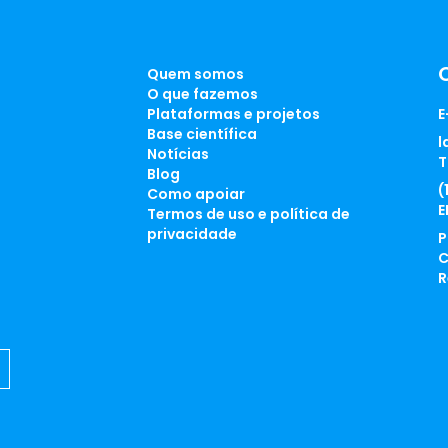
Quem somos
O que fazemos
Plataformas e projetos
E
Base científica
l
Notícias
T
Blog
(
Como apoiar
E
Termos de uso e política de
privacidade
P
C
R