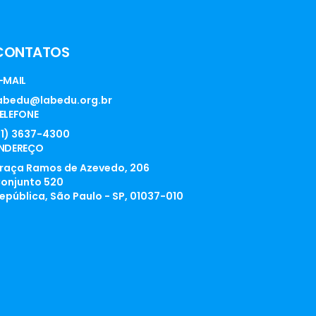
CONTATOS
-MAIL
abedu@labedu.org.br
ELEFONE
11) 3637-4300
NDEREÇO
raça Ramos de Azevedo, 206
onjunto 520
epública, São Paulo - SP, 01037-010