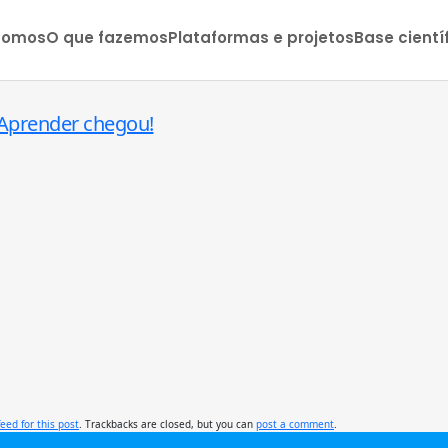
somos
O que fazemos
Plataformas e projetos
Base cientí
 Aprender chegou!
feed for this post
. Trackbacks are closed, but you can
post a comment
.