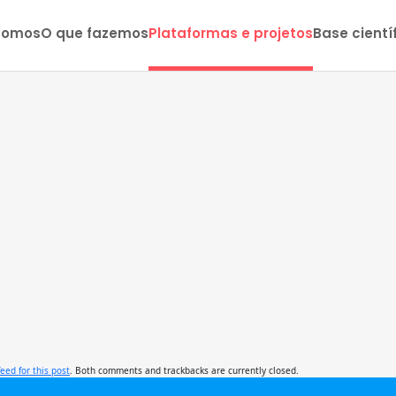
somos
O que fazemos
Plataformas e projetos
Base cientí
feed for this post
. Both comments and trackbacks are currently closed.