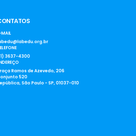
CONTATOS
-MAIL
abedu@labedu.org.br
ELEFONE
11) 3637-4300
NDEREÇO
raça Ramos de Azevedo, 206
onjunto 520
epública, São Paulo - SP, 01037-010