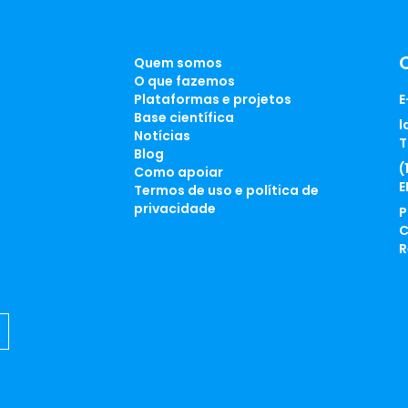
Quem somos
O que fazemos
Plataformas e projetos
E
Base científica
l
Notícias
T
Blog
(
Como apoiar
E
Termos de uso e política de
privacidade
P
C
R