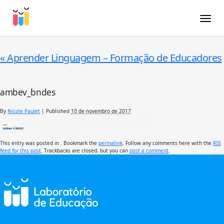
Toggle
«
Aprender Linguagem – Formação de Educadores
ambev_bndes
By
Nicole Paulet
|
Published
10 de novembro de 2017
This entry was posted in . Bookmark the
permalink
. Follow any comments here with the
RSS
feed for this post
. Trackbacks are closed, but you can
post a comment
.