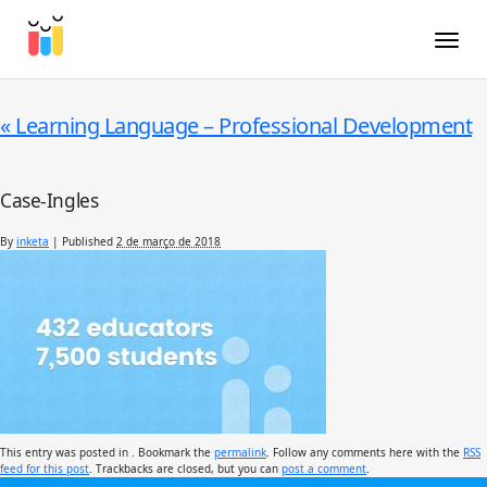
Toggle
«
Learning Language – Professional Development
Case-Ingles
By
inketa
|
Published
2 de março de 2018
This entry was posted in . Bookmark the
permalink
. Follow any comments here with the
RSS
feed for this post
. Trackbacks are closed, but you can
post a comment
.