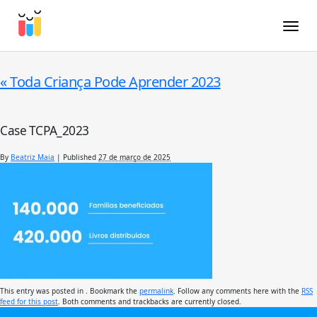
Toggle
«
Toda Criança Pode Aprender 2023
Case TCPA_2023
By
Beatriz Maia
|
Published
27 de março de 2025
This entry was posted in . Bookmark the
permalink
. Follow any comments here with the
RSS
feed for this post
. Both comments and trackbacks are currently closed.