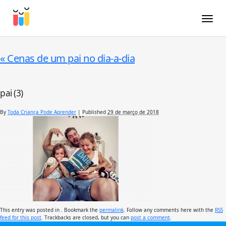
Toggle
«
Cenas de um pai no dia-a-dia
pai (3)
By
Toda Criança Pode Aprender
|
Published
29 de março de 2018
This entry was posted in . Bookmark the
permalink
. Follow any comments here with the
RSS
feed for this post
. Trackbacks are closed, but you can
post a comment
.