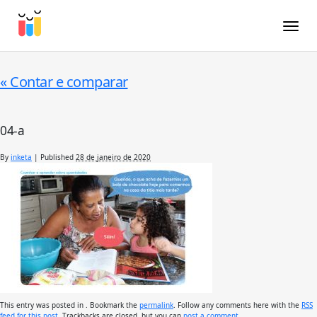
Toggle
«
Contar e comparar
04-a
By
inketa
|
Published
28 de janeiro de 2020
This entry was posted in . Bookmark the
permalink
. Follow any comments here with the
RSS
feed for this post
. Trackbacks are closed, but you can
post a comment
.