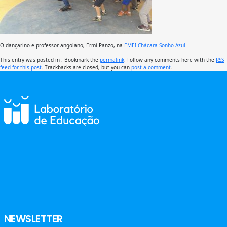
O dançarino e professor angolano, Ermi Panzo, na
EMEI Chácara Sonho Azul
.
This entry was posted in . Bookmark the
permalink
. Follow any comments here with the
RSS
feed for this post
. Trackbacks are closed, but you can
post a comment
.
NEWSLETTER