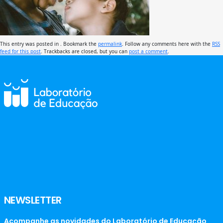
This entry was posted in . Bookmark the
permalink
. Follow any comments here with the
RSS
feed for this post
. Trackbacks are closed, but you can
post a comment
.
NEWSLETTER
Acompanhe as novidades do Laboratório de Educação