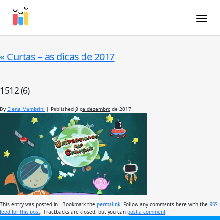
Toggle
«
Curtas – as dicas de 2017
1512 (6)
By
Elena Mambrini
|
Published
8 de dezembro de 2017
This entry was posted in . Bookmark the
permalink
. Follow any comments here with the
RSS
feed for this post
. Trackbacks are closed, but you can
post a comment
.