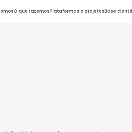
somos
O que fazemos
Plataformas e projetos
Base cientí