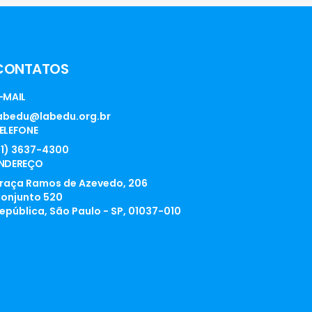
CONTATOS
-MAIL
abedu@labedu.org.br
ELEFONE
11) 3637-4300
NDEREÇO
raça Ramos de Azevedo, 206
onjunto 520
epública, São Paulo - SP, 01037-010