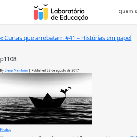
Quem 
«
Curtas que arrebatam #41 – Histórias em papel
p1108
By
Elena Mambrini
|
Published
28 de agosto de 2017
Pixabay