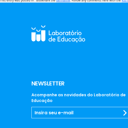
This entry was posted in . Bookmark the
permalink
. Follow any comments here with the
RSS 
NEWSLETTER
Acompanhe as novidades do Laboratório de
Educação