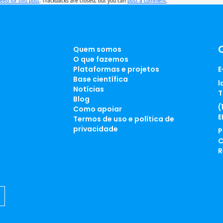
feed for this post
. Trackbacks are closed, but you can
post a comment
.
Quem somos
O que fazemos
Plataformas e projetos
E
Base científica
l
Notícias
T
Blog
(
Como apoiar
E
Termos de uso e política de
privacidade
P
C
R