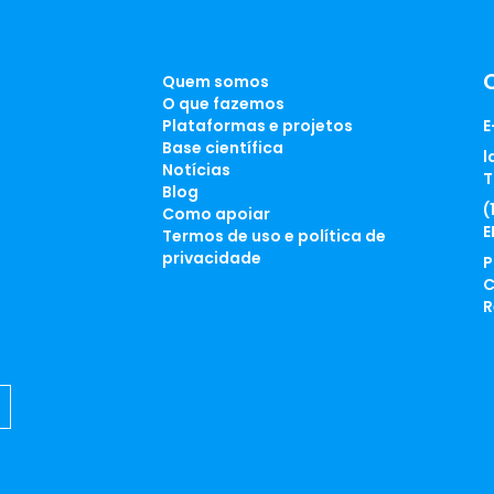
Quem somos
O que fazemos
Plataformas e projetos
E
Base científica
l
Notícias
T
Blog
(
Como apoiar
E
Termos de uso e política de
privacidade
P
C
R