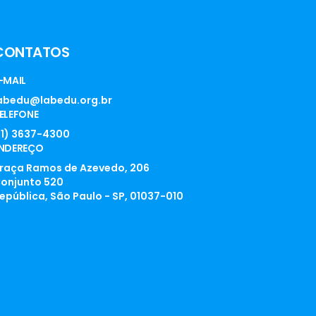
CONTATOS
-MAIL
abedu@labedu.org.br
ELEFONE
11) 3637-4300
NDEREÇO
raça Ramos de Azevedo, 206
onjunto 520
epública, São Paulo - SP, 01037-010