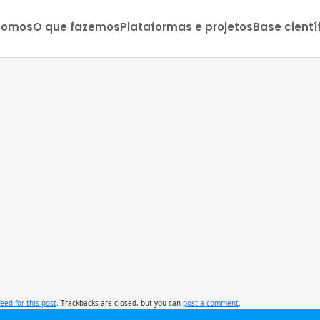
somos
O que fazemos
Plataformas e projetos
Base cientí
feed for this post
. Trackbacks are closed, but you can
post a comment
.