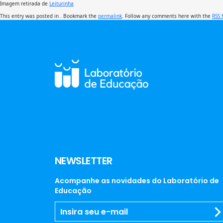
Imagem retirada de
Leiturinha
This entry was posted in . Bookmark the
permalink
. Follow any comments here with the
RSS 
NEWSLETTER
Acompanhe as novidades do Laboratório de
Educação