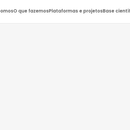
somos
O que fazemos
Plataformas e projetos
Base cientí