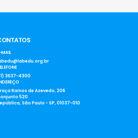
CONTATOS
-MAIL
abedu@labedu.org.br
ELEFONE
11) 3637-4300
NDEREÇO
raça Ramos de Azevedo, 206
onjunto 520
epública, São Paulo - SP, 01037-010