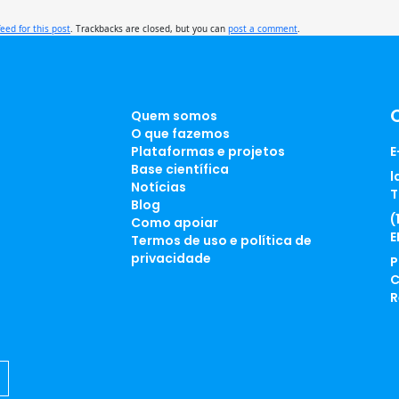
feed for this post
. Trackbacks are closed, but you can
post a comment
.
Quem somos
O que fazemos
Plataformas e projetos
E
Base científica
l
Notícias
T
Blog
(
Como apoiar
E
Termos de uso e política de
privacidade
P
C
R