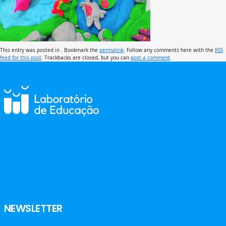
This entry was posted in . Bookmark the
permalink
. Follow any comments here with the
RSS
feed for this post
. Trackbacks are closed, but you can
post a comment
.
NEWSLETTER