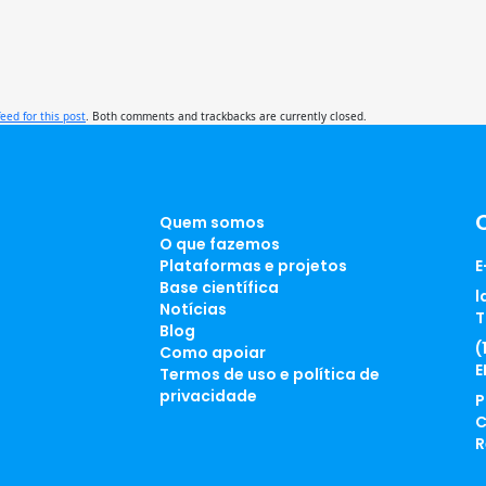
feed for this post
. Both comments and trackbacks are currently closed.
Quem somos
O que fazemos
Plataformas e projetos
E
Base científica
l
Notícias
T
Blog
(
Como apoiar
E
Termos de uso e política de
privacidade
P
C
R