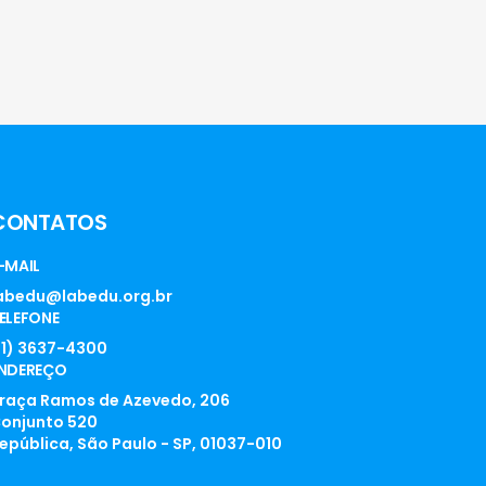
CONTATOS
-MAIL
abedu@labedu.org.br
ELEFONE
11) 3637-4300
NDEREÇO
raça Ramos de Azevedo, 206
onjunto 520
epública, São Paulo - SP, 01037-010