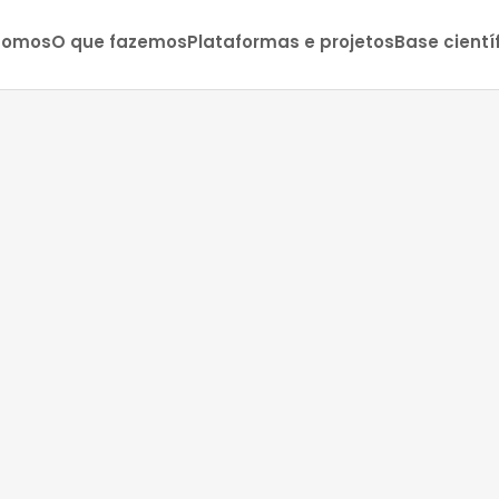
somos
O que fazemos
Plataformas e projetos
Base cientí