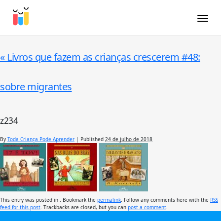
Toggle
«
Livros que fazem as crianças crescerem #48:
sobre migrantes
z234
By
Toda Criança Pode Aprender
|
Published
24 de julho de 2018
This entry was posted in . Bookmark the
permalink
. Follow any comments here with the
RSS
feed for this post
. Trackbacks are closed, but you can
post a comment
.