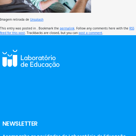
Imagem retirada de
Unsplash
This entry was posted in . Bookmark the
permalink
. Follow any comments here with the
RSS
feed for this post
. Trackbacks are closed, but you can
post a comment
.
NEWSLETTER