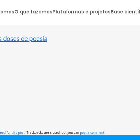
somos
O que fazemos
Plataformas e projetos
Base cientí
s doses de poesia
feed for this post
. Trackbacks are closed, but you can
post a comment
.