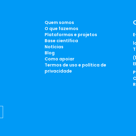
Quem somos
O que fazemos
Plataformas e projetos
E
Base científica
l
Notícias
T
Blog
(
Como apoiar
E
Termos de uso e política de
privacidade
P
C
R