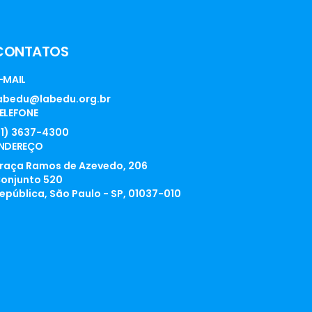
CONTATOS
-MAIL
abedu@labedu.org.br
ELEFONE
11) 3637-4300
NDEREÇO
raça Ramos de Azevedo, 206
onjunto 520
epública, São Paulo - SP, 01037-010