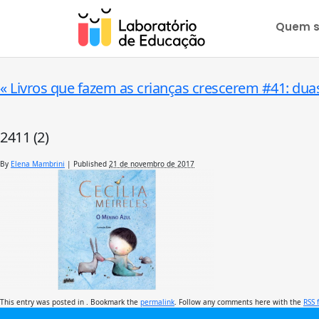
Quem 
«
Livros que fazem as crianças crescerem #41: dua
2411 (2)
By
Elena Mambrini
|
Published
21 de novembro de 2017
This entry was posted in . Bookmark the
permalink
. Follow any comments here with the
RSS 