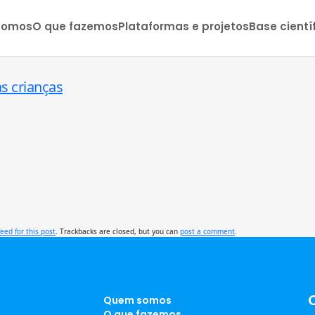
somos
O que fazemos
Plataformas e projetos
Base cientí
as crianças
feed for this post
. Trackbacks are closed, but you can
post a comment
.
Quem somos
O que fazemos