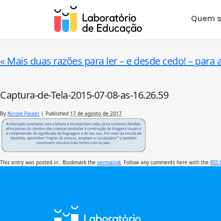
Quem 
«
Mais duas razões para ler – e desde cedo! – para 
Captura-de-Tela-2015-07-08-as-16.26.59
By
Nicole Paulet
|
Published
17 de agosto de 2017
This entry was posted in . Bookmark the
permalink
. Follow any comments here with the
RSS 