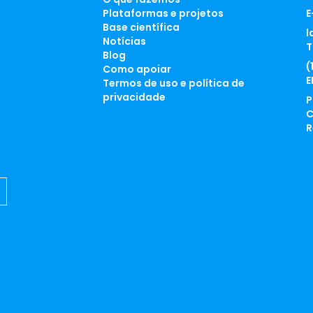
Plataformas e projetos
E
Base científica
l
Notícias
T
Blog
(
Como apoiar
E
Termos de uso e política de
privacidade
P
C
R