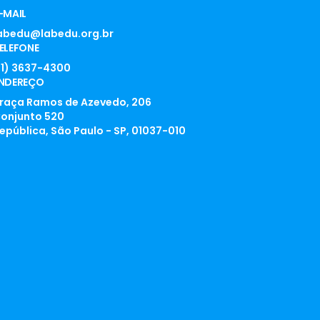
-MAIL
abedu@labedu.org.br
ELEFONE
11) 3637-4300
NDEREÇO
raça Ramos de Azevedo, 206
onjunto 520
epública, São Paulo - SP, 01037-010