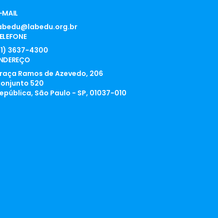
-MAIL
abedu@labedu.org.br
ELEFONE
11) 3637-4300
NDEREÇO
raça Ramos de Azevedo, 206
onjunto 520
epública, São Paulo - SP, 01037-010