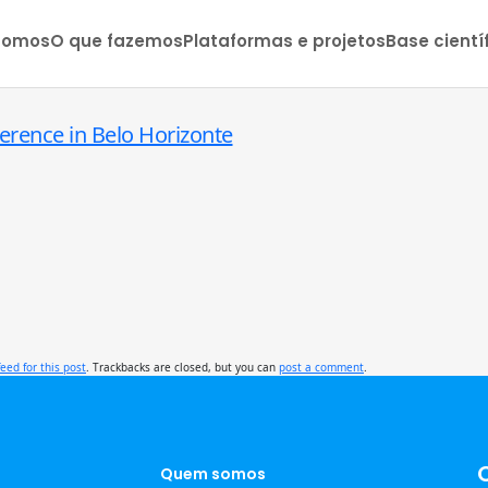
somos
O que fazemos
Plataformas e projetos
Base cientí
ference in Belo Horizonte
feed for this post
. Trackbacks are closed, but you can
post a comment
.
Quem somos