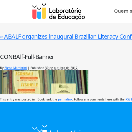
Quem 
«
ABALF organizes inaugural Brazilian Literacy Con
CONBAlf-Full-Banner
By
Elena Mambrini
|
Published
30 de outubro de 2017
This entry was posted in . Bookmark the
permalink
. Follow any comments here with the
RSS 