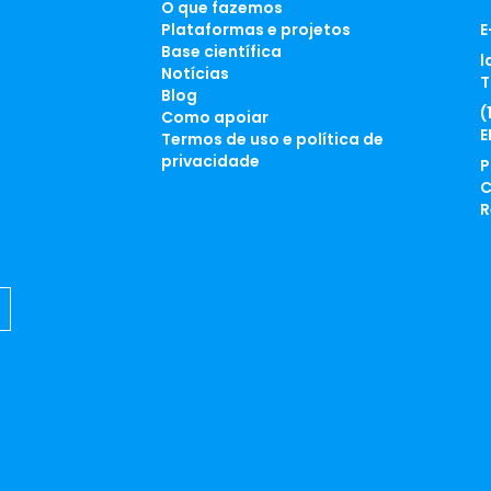
O que fazemos
Plataformas e projetos
E
Base científica
l
Notícias
T
Blog
(
Como apoiar
E
Termos de uso e política de
privacidade
P
C
R