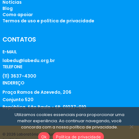
Notícias
Blog
Como apoiar
Termos de uso e política de privacidade
CONTATOS
E-MAIL
labedu@labedu.org.br
TELEFONE
(11) 3637-4300
ENDEREÇO
Praça Ramos de Azevedo, 206
Conjunto 520
República, São Paulo - SP, 01037-010
Utilizamos cookies essenciais para proporcionar uma
melhor experiência. Ao continuar navegando, você
concorda com a nossa política de privacidade.
© 2026 Laboratório de Educação
Ok
Política de privacidade