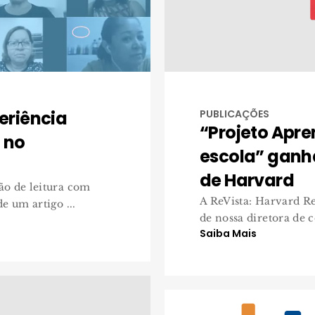
periência
PUBLICAÇÕES
“Projeto Apre
 no
escola” ganh
de Harvard
ão de leitura com
A ReVista: Harvard R
e um artigo ...
de nossa diretora de c
Saiba Mais