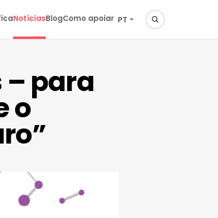
fica
Notícias
Blog
Como apoiar
PT
 – para
e o
uro”