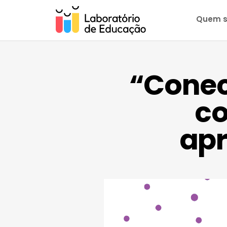
Quem 
“Conec
co
apr