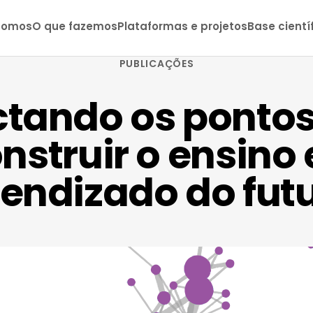
somos
O que fazemos
Plataformas e projetos
Base cientí
PUBLICAÇÕES
tando os pontos
nstruir o ensino 
endizado do fut