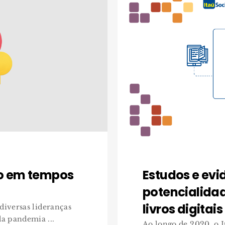
o em tempos
Estudos e evi
potencialidad
livros digitais
diversas lideranças
a pandemia ...
Ao longo de 2020, o I