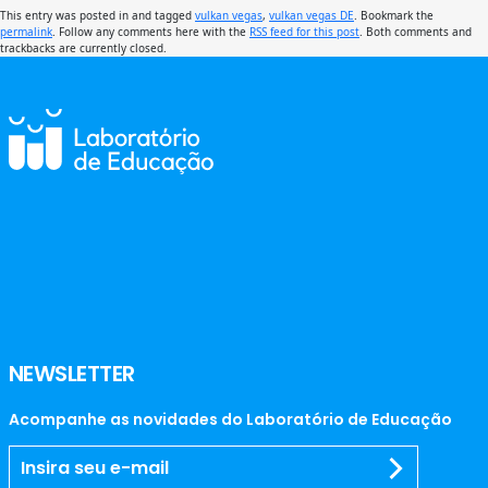
This entry was posted in and tagged
vulkan vegas
,
vulkan vegas DE
. Bookmark the
permalink
. Follow any comments here with the
RSS feed for this post
. Both comments and
trackbacks are currently closed.
NEWSLETTER
Acompanhe as novidades do Laboratório de Educação