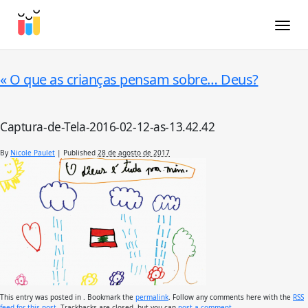
Toggle
«
O que as crianças pensam sobre… Deus?
Captura-de-Tela-2016-02-12-as-13.42.42
By
Nicole Paulet
|
Published
28 de agosto de 2017
This entry was posted in . Bookmark the
permalink
. Follow any comments here with the
RSS
feed for this post
. Trackbacks are closed, but you can
post a comment
.