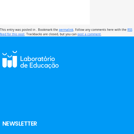
This entry was posted in . Bookmark the
permalink
. Follow any comments here with the
RSS
feed for this post
. Trackbacks are closed, but you can
post a comment
.
NEWSLETTER