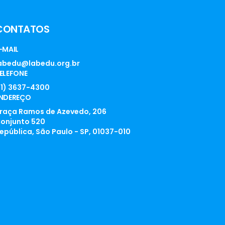
CONTATOS
-MAIL
abedu@labedu.org.br
ELEFONE
11) 3637-4300
NDEREÇO
raça Ramos de Azevedo, 206
onjunto 520
epública, São Paulo - SP, 01037-010