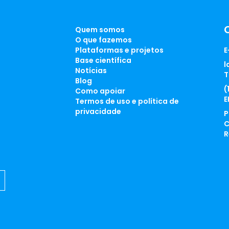
Quem somos
O que fazemos
Plataformas e projetos
E
Base científica
l
Notícias
T
Blog
(
Como apoiar
E
Termos de uso e política de
privacidade
P
C
R