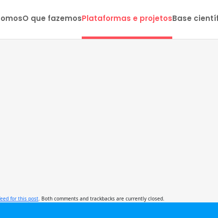
somos
O que fazemos
Plataformas e projetos
Base cientí
feed for this post
. Both comments and trackbacks are currently closed.