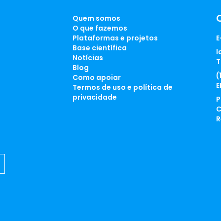
Quem somos
O que fazemos
Plataformas e projetos
E
Base científica
l
Notícias
T
Blog
(
Como apoiar
E
Termos de uso e política de
privacidade
P
C
R