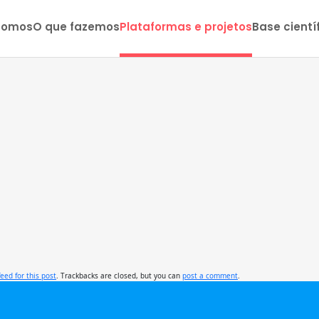
somos
O que fazemos
Plataformas e projetos
Base cientí
feed for this post
. Trackbacks are closed, but you can
post a comment
.