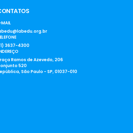
CONTATOS
-MAIL
abedu@labedu.org.br
ELEFONE
11) 3637-4300
NDEREÇO
raça Ramos de Azevedo, 206
onjunto 520
epública, São Paulo - SP, 01037-010