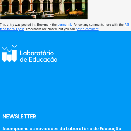
This entry was posted in . Bookmark the
permalink
. Follow any comments here with the
RSS
feed for this post
. Trackbacks are closed, but you can
post a comment
.
NEWSLETTER
Acompanhe as novidades do Laboratório de Educação