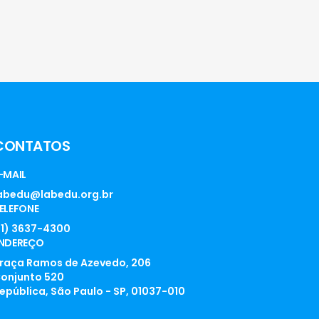
CONTATOS
-MAIL
abedu@labedu.org.br
ELEFONE
11) 3637-4300
NDEREÇO
raça Ramos de Azevedo, 206
onjunto 520
epública, São Paulo - SP, 01037-010