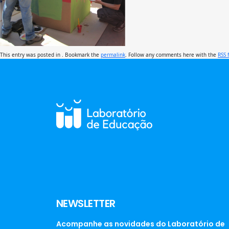
This entry was posted in . Bookmark the
permalink
. Follow any comments here with the
RSS 
NEWSLETTER
Acompanhe as novidades do Laboratório de