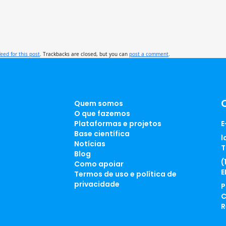
feed for this post
. Trackbacks are closed, but you can
post a comment
.
Quem somos
O que fazemos
Plataformas e projetos
E
Base científica
l
Notícias
T
Blog
(
Como apoiar
E
Termos de uso e política de
privacidade
P
C
R