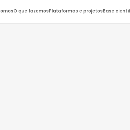
somos
O que fazemos
Plataformas e projetos
Base cientí