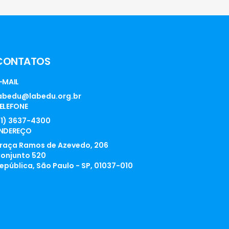
CONTATOS
-MAIL
abedu@labedu.org.br
ELEFONE
11) 3637-4300
NDEREÇO
raça Ramos de Azevedo, 206
onjunto 520
epública, São Paulo - SP, 01037-010