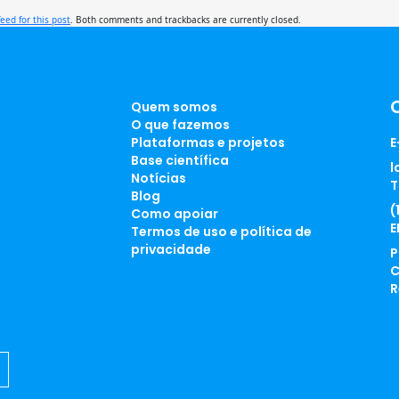
feed for this post
. Both comments and trackbacks are currently closed.
Quem somos
O que fazemos
Plataformas e projetos
E
Base científica
l
Notícias
T
Blog
(
Como apoiar
E
Termos de uso e política de
privacidade
P
C
R