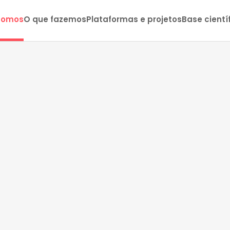
somos
O que fazemos
Plataformas e projetos
Base cientí