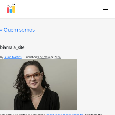
Toggle
«
Quem somos
biamaia_site
By
Felipe Martins
|
Published
9 de maio de 2024
This entry was posted in and tagged
vulkan vegas
,
vulkan vegas DE
. Bookmark the