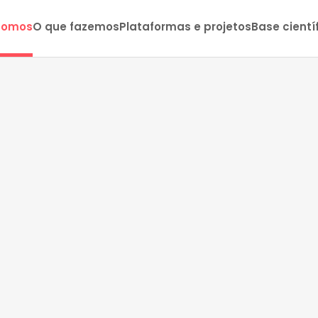
somos
O que fazemos
Plataformas e projetos
Base cientí