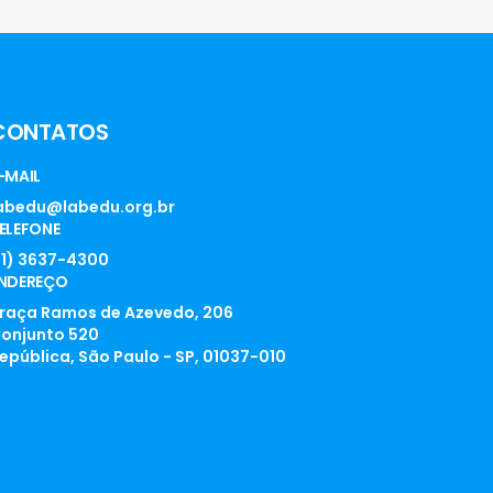
CONTATOS
-MAIL
abedu@labedu.org.br
ELEFONE
11) 3637-4300
NDEREÇO
raça Ramos de Azevedo, 206
onjunto 520
epública, São Paulo - SP, 01037-010