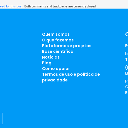
feed for this post
. Both comments and trackbacks are currently closed.
Quem somos
O que fazemos
Plataformas e projetos
E
Base científica
l
Notícias
T
Blog
(
Como apoiar
E
Termos de uso e política de
privacidade
P
C
R