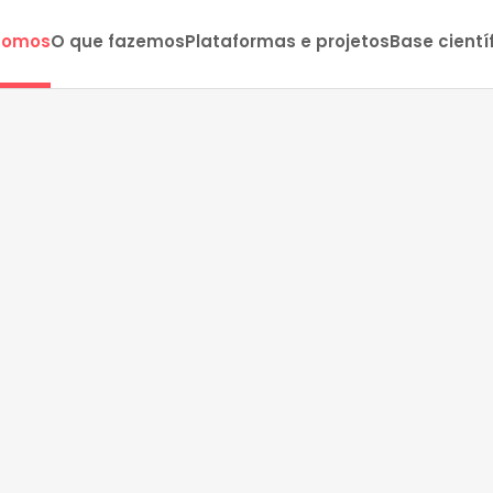
somos
O que fazemos
Plataformas e projetos
Base cientí