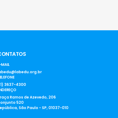
CONTATOS
-MAIL
abedu@labedu.org.br
ELEFONE
11) 3637-4300
NDEREÇO
raça Ramos de Azevedo, 206
onjunto 520
epública, São Paulo - SP, 01037-010