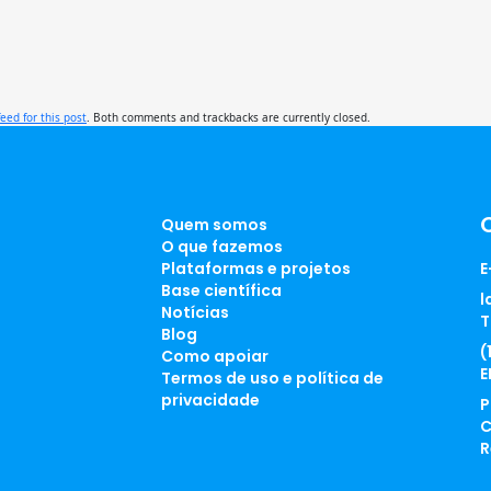
feed for this post
. Both comments and trackbacks are currently closed.
Quem somos
O que fazemos
Plataformas e projetos
E
Base científica
l
Notícias
T
Blog
(
Como apoiar
E
Termos de uso e política de
privacidade
P
C
R