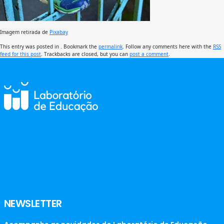
Imagem retirada de
Pixabay
This entry was posted in . Bookmark the
permalink
. Follow any comments here with the
RSS
feed for this post
. Trackbacks are closed, but you can
post a comment
.
NEWSLETTER