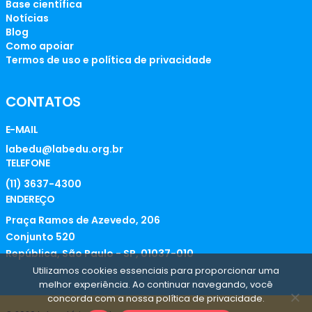
Base científica
Notícias
Blog
Como apoiar
Termos de uso e política de privacidade
CONTATOS
E-MAIL
labedu@labedu.org.br
TELEFONE
(11) 3637-4300
ENDEREÇO
Praça Ramos de Azevedo, 206
Conjunto 520
República, São Paulo - SP, 01037-010
Utilizamos cookies essenciais para proporcionar uma
melhor experiência. Ao continuar navegando, você
concorda com a nossa política de privacidade.