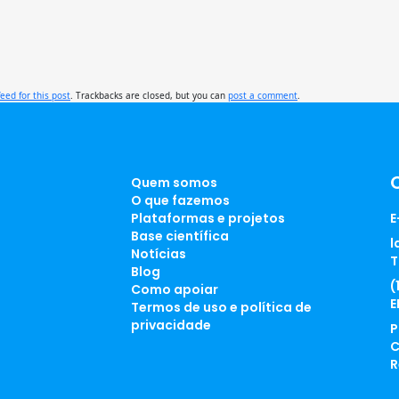
feed for this post
. Trackbacks are closed, but you can
post a comment
.
Quem somos
O que fazemos
Plataformas e projetos
E
Base científica
l
Notícias
T
Blog
(
Como apoiar
E
Termos de uso e política de
privacidade
P
C
R