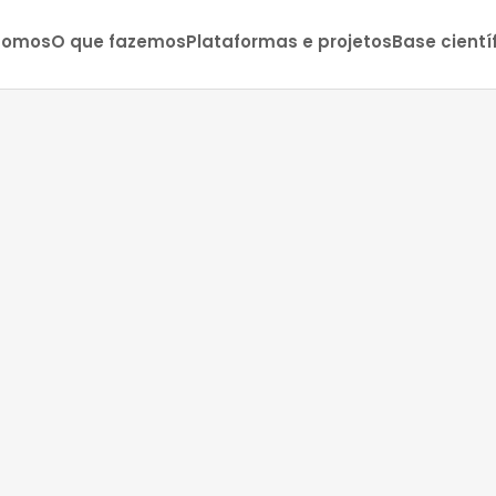
somos
O que fazemos
Plataformas e projetos
Base cientí