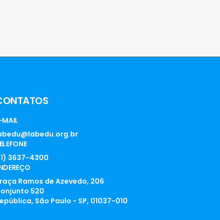
CONTATOS
-MAIL
abedu@labedu.org.br
ELEFONE
11) 3637-4300
NDEREÇO
raça Ramos de Azevedo, 206
onjunto 520
epública, São Paulo - SP, 01037-010