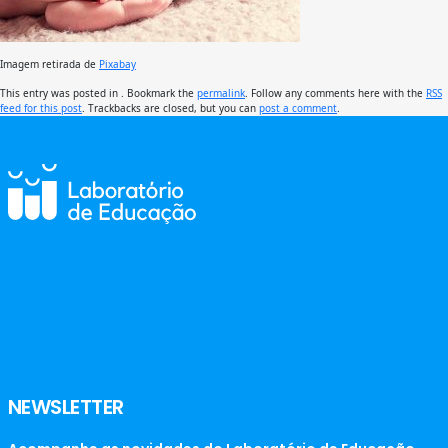
Imagem retirada de
Pixabay
This entry was posted in . Bookmark the
permalink
. Follow any comments here with the
RSS
feed for this post
. Trackbacks are closed, but you can
post a comment
.
NEWSLETTER