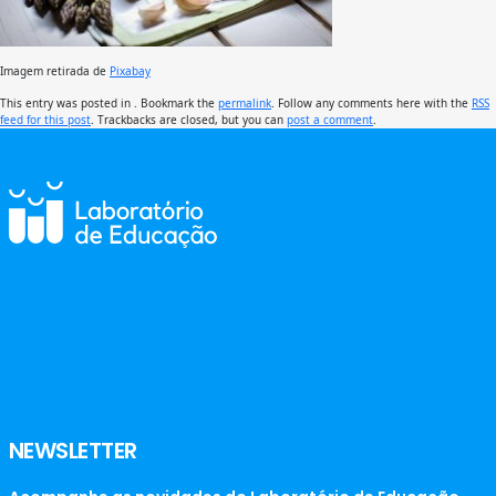
Imagem retirada de
Pixabay
This entry was posted in . Bookmark the
permalink
. Follow any comments here with the
RSS
feed for this post
. Trackbacks are closed, but you can
post a comment
.
NEWSLETTER