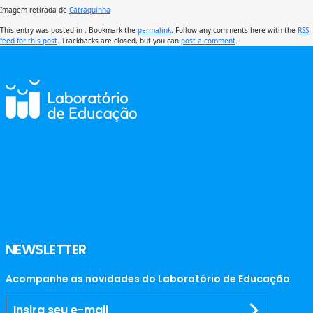
Imagem retirada de
Catraquinha
This entry was posted in . Bookmark the
permalink
. Follow any comments here with the
RSS
feed for this post
. Trackbacks are closed, but you can
post a comment
.
NEWSLETTER
Acompanhe as novidades do Laboratório de Educação