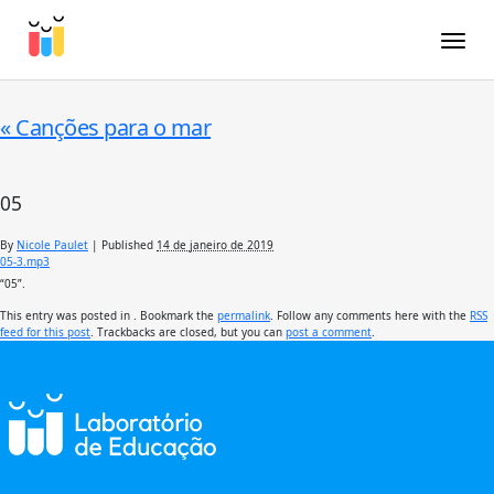
Toggle
«
Canções para o mar
05
By
Nicole Paulet
|
Published
14 de janeiro de 2019
05-3.mp3
“05”.
This entry was posted in . Bookmark the
permalink
. Follow any comments here with the
RSS
feed for this post
. Trackbacks are closed, but you can
post a comment
.